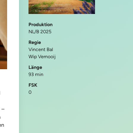
Produktion
NL/B 2025
Regie
Vincent Bal
Wip Vernooij
Länge
93 min
FSK
0
d
 –
n
en