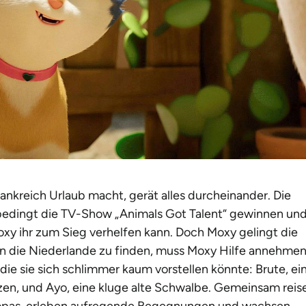
Frankreich Urlaub macht, gerät alles durcheinander. Die
unbedingt die TV-Show
„
Animals Got Talent“ gewinnen un
Moxy ihr zum Sieg verhelfen kann. Doch Moxy gelingt die
 in die Niederlande zu finden, muss Moxy Hilfe annehmen
die sie sich schlimmer kaum vorstellen könnte: Brute, ei
en, und Ayo, eine kluge alte Schwalbe. Gemeinsam reis
ropas, erleben aufregende Begegnungen und wachsen