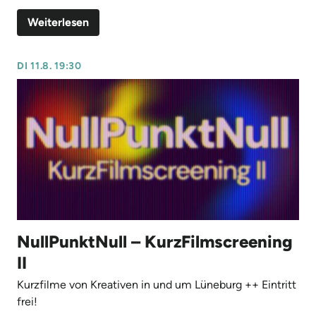
Weiterlesen
DI 11.8. 19:30
NullPunktNull – KurzFilmscreening
II
Kurzfilme von Kreativen in und um Lüneburg ++ Eintritt
frei!