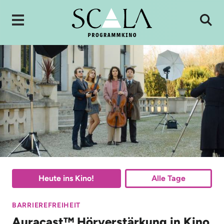
Heute ins Kino!
Alle Tage
BARRIEREFREIHEIT
Auracast™ Hörverstärkung in Kino