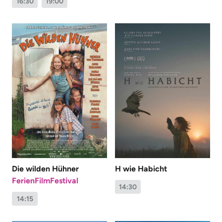
16:30
19:00
Die wilden Hühner
H wie Habicht
FerienFilmFestival
14:30
14:15