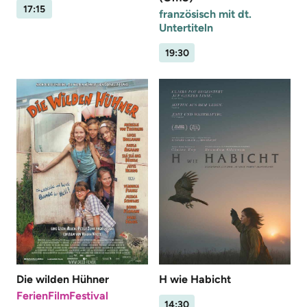
17:15
französisch mit dt.
Untertiteln
19:30
Die wilden Hühner
H wie Habicht
FerienFilmFestival
14:30