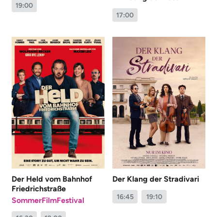
Junges Kino
OmU
19:00
17:00
Sondervorstellung
Film & Gespräch
Sneak-Preview
KaffeeKino
Oper & Ballett
Queerfilmnacht
Spätfilmperle
Stadt Land Fluss
Dokumentarfilm
Kurzfilm
SommerFilmFestival
FerienFilmFestival
Der Held vom Bahnhof
Der Klang der Stradivari
Friedrichstraße
16:45
19:10
SommerFilmFestival