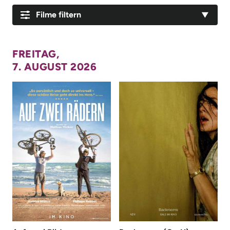
Filme filtern
alle Filme anzeigen
FREITAG,
nach Datum:
7. AUGUST 2026
heute
Sa 08.08.
So 09.08.
Mo 10.08.
Di 11.08.
Mi 12.08.
Fr 14.08.
Sa 15.08.
Mo 17.08.
Mi 19.08.
Fr 21.08.
Sa 22.08.
Di 25.08.
Mi 26.08.
Fr 28.08.
Sa 29.08.