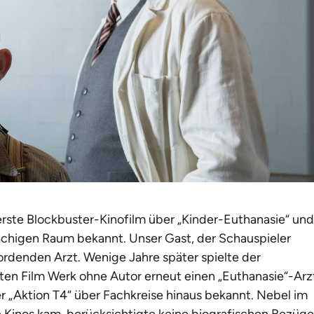
erste Blockbuster-Kinofilm über
„
Kinder-Euthanasie“ und
higen Raum bekannt. Unser Gast, der Schauspieler
ordenden Arzt. Wenige Jahre später spielte der
ten Film Werk ohne Autor erneut einen
„
Euthanasie“-Arz
er
„
Aktion T4“ über Fachkreise hinaus bekannt. Nebel im
ie Kinos kam, berücksichtigte keine biografischen Bezüge