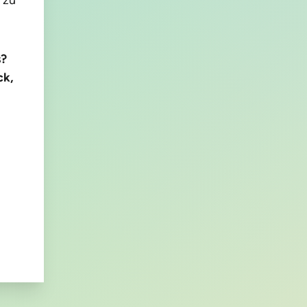
s?
ck,